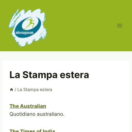
Salta
al
contenuto
La Stampa estera
/
La Stampa estera
The Australian
Quotidiano australiano.
The Times of India