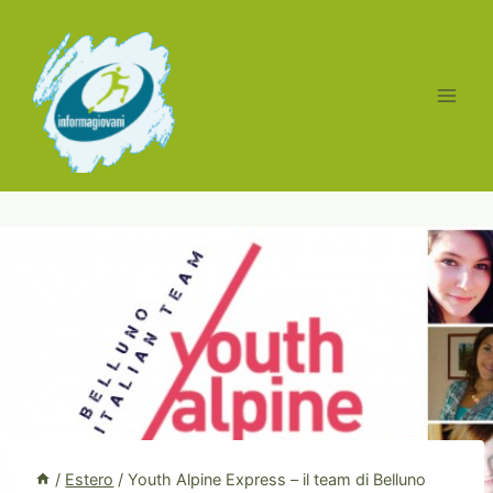
Salta
al
contenuto
/
Estero
/
Youth Alpine Express – il team di Belluno