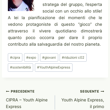
stratega del gruppo, l’esperta
social con un occhio allo stile!
A lei la pianificazione dei momenti che le
vedono protagoniste di questo “gioco” che
attraverso il vivere quotidiano dimostrerà
quanto poco occorra per dare il proprio
contributo alla salvaguardia del nostro pianeta.
Tag
#
cipra
#
expo
#
giovani
#
riduzioni c02
articolo:
#
sostenibilità
#
YouthAlpineExpress
Navigazione
PRECEDENTE
SEGUENTE
CIPRA – Youth Alpine
Youth Alpine Express,
articoli
Express
il primo