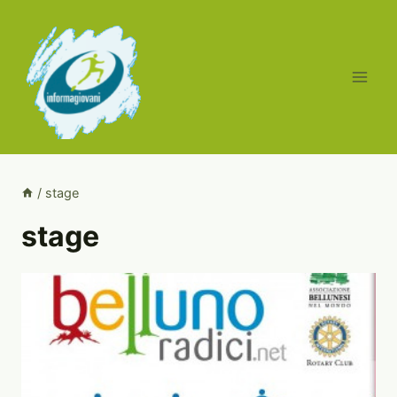
Salta
al
contenuto
/
stage
stage